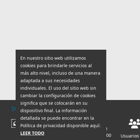
En nuestro sitio web utilizamos
cookies para brindarle servicios al
más alto nivel, incluso de una manera
adaptada a sus necesidades
individuales. El uso del sitio web sin
cambiar la configuración de cookies
significa que se colocarán en su
SOPORTE TÉCNICO
dispositivo final. La información
detallada se puede encontrar en la
Horario de trabajo:
Escribir mensaje
Política de privacidad disponible aquí:
lun - vie: 8:00 - 18:00
LEER TODO
sáb - dom: 8:00 - 14:00
Usuarios 