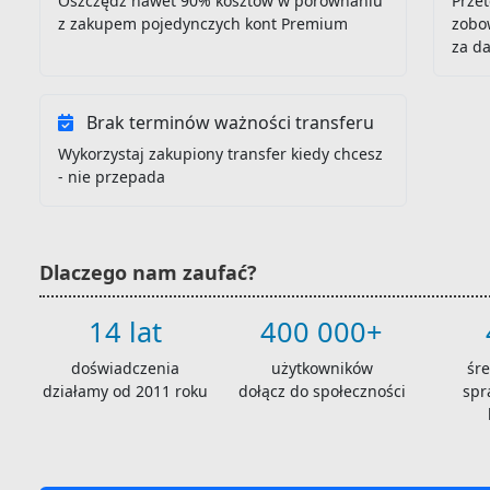
Oszczędź nawet 90% kosztów w porównaniu
Przet
z zakupem pojedynczych kont Premium
zobo
za d
Brak terminów ważności transferu
Wykorzystaj zakupiony transfer kiedy chcesz
- nie przepada
Dlaczego nam zaufać?
14 lat
400 000+
doświadczenia
użytkowników
śr
działamy od 2011 roku
dołącz do społeczności
spr