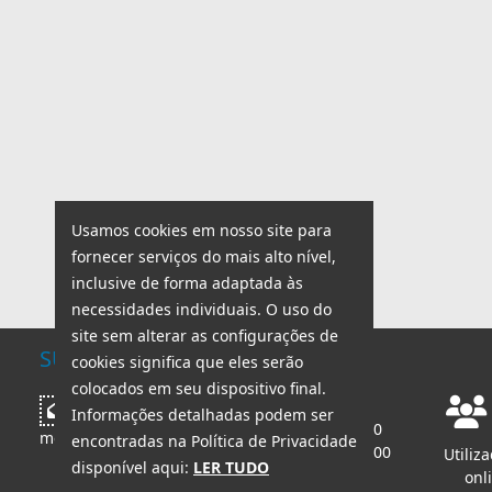
Usamos cookies em nosso site para
fornecer serviços do mais alto nível,
inclusive de forma adaptada às
necessidades individuais. O uso do
site sem alterar as configurações de
SUPORTE TÉCNICO
cookies significa que eles serão
colocados em seu dispositivo final.
Horário de trabalho:
Escrever
Informações detalhadas podem ser
seg - sex: 8:00 - 18:00
mensagem
encontradas na Política de Privacidade
sáb - dom: 8:00 - 14:00
Utiliz
disponível aqui:
LER TUDO
onl