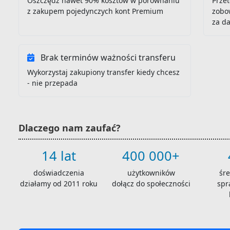
Oszczędź nawet 90% kosztów w porównaniu
Przet
z zakupem pojedynczych kont Premium
zobo
za d
Brak terminów ważności transferu
Wykorzystaj zakupiony transfer kiedy chcesz
- nie przepada
Dlaczego nam zaufać?
14 lat
400 000+
doświadczenia
użytkowników
śr
działamy od 2011 roku
dołącz do społeczności
spr