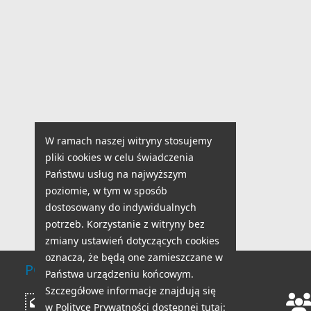
W ramach naszej witryny stosujemy
pliki cookies w celu świadczenia
Państwu usług na najwyższym
poziomie, w tym w sposób
dostosowany do indywidualnych
potrzeb. Korzystanie z witryny bez
zmiany ustawień dotyczących cookies
oznacza, że będą one zamieszczane w
POMOC TECHNICZNA
Państwa urządzeniu końcowym.
Szczegółowe informacje znajdują się
Godziny pracy:
Napisz
w Polityce Prywatności dostępnej tutaj: