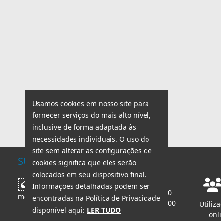
Usamos cookies em nosso site para
fornecer serviços do mais alto nível,
inclusive de forma adaptada às
necessidades individuais. O uso do
site sem alterar as configurações de
SUPORTE TÉCNICO
cookies significa que eles serão
colocados em seu dispositivo final.
Horário de trabalho:
Escrever
Informações detalhadas podem ser
seg - sex: 8:00 - 18:00
mensagem
encontradas na Política de Privacidade
sáb - dom: 8:00 - 14:00
Utiliz
disponível aqui:
LER TUDO
onl