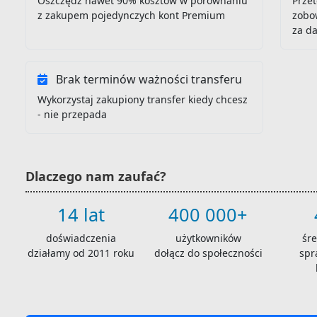
Oszczędź nawet 90% kosztów w porównaniu
Przet
z zakupem pojedynczych kont Premium
zobo
za d
Brak terminów ważności transferu
Wykorzystaj zakupiony transfer kiedy chcesz
- nie przepada
Dlaczego nam zaufać?
14 lat
400 000+
doświadczenia
użytkowników
śr
działamy od 2011 roku
dołącz do społeczności
spr