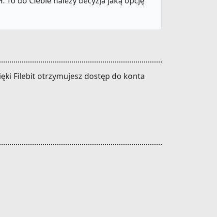
 To do Ciebie należy decyzja jaką opcję
ki Filebit otrzymujesz dostęp do konta