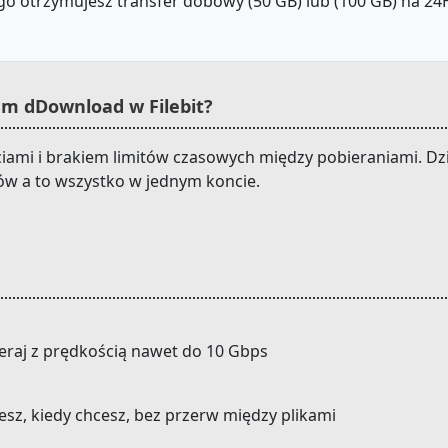
o otrzymujesz transfer dobowy (50 GB) lub (100 GB) na 24H.
m dDownload w Filebit?
mi i brakiem limitów czasowych między pobieraniami. Dzię
w a to wszystko w jednym koncie.
eraj z prędkością nawet do 10 Gbps
cesz, kiedy chcesz, bez przerw między plikami