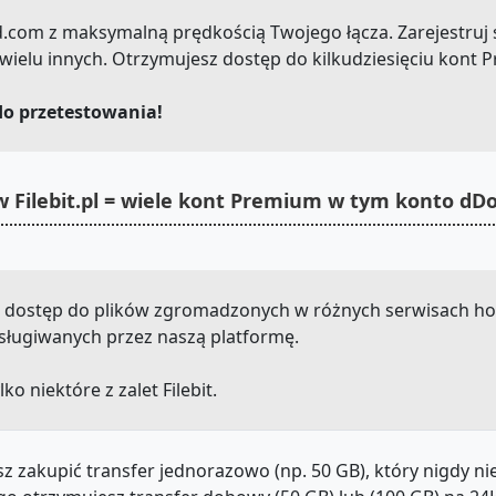
ad.com z maksymalną prędkością Twojego łącza. Zarejestruj s
elu innych. Otrzymujesz dostęp do kilkudziesięciu kont 
do przetestowania!
 Filebit.pl = wiele kont Premium w tym konto d
sz dostęp do plików zgromadzonych w różnych serwisach ho
h obsługiwanych przez naszą platformę.
lko niektóre z zalet Filebit.
z zakupić transfer jednorazowo (np. 50 GB), który nigdy n