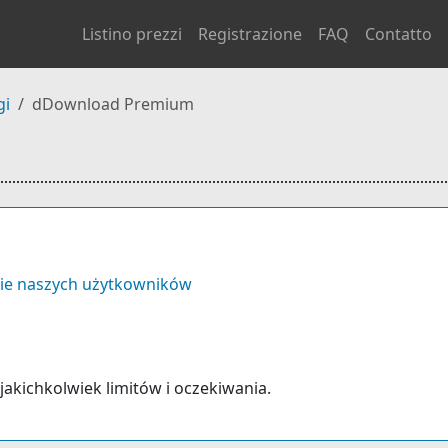
Listino prezzi
Registrazione
FAQ
Contatto
gi
dDownload Premium
ie naszych użytkowników
jakichkolwiek limitów i oczekiwania.