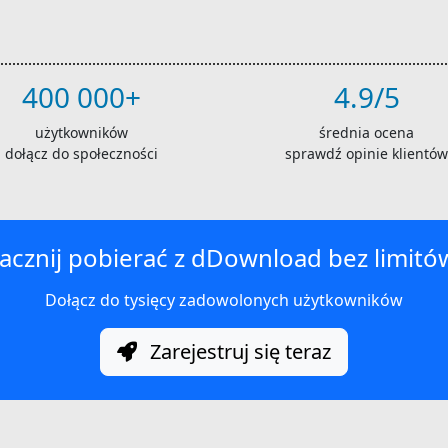
400 000+
4.9/5
użytkowników
średnia ocena
dołącz do społeczności
sprawdź opinie klientów
acznij pobierać z dDownload bez limitó
Dołącz do tysięcy zadowolonych użytkowników
Zarejestruj się teraz