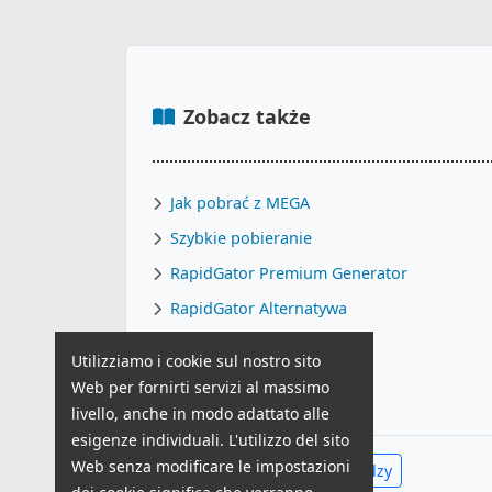
Zobacz także
Jak pobrać z MEGA
Szybkie pobieranie
RapidGator Premium Generator
RapidGator Alternatywa
Darmowe konto Premium
Utilizziamo i cookie sul nostro sito
MEGA Premium Generator
Web per fornirti servizi al massimo
livello, anche in modo adattato alle
esigenze individuali. L'utilizzo del sito
Web senza modificare le impostazioni
Zobacz całe Centrum Wiedzy