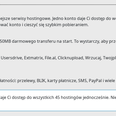
niejsze serwisy hostingowe. Jedno konto daje Ci dostęp do
ować konto i cieszyć się szybkim pobieraniem.
0MB darmowego transferu na start. To wystarczy, aby prze
ersdrive, Extmatrix, File.al, Clicknupload, Wrzucaj, Twojpli
ności: przelewy, BLIK, karty płatnicze, SMS, PayPal i wiele
aje Ci dostęp do wszystkich 45 hostingów jednocześnie. N