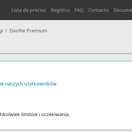
Lista de precios
Registro
FAQ
Contacto
Docume
gi
Daofile Premium
ie naszych użytkowników
ichkolwiek limitów i oczekiwania.