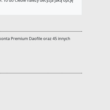
 To do Ciebie należy decyzja jaką opcję
o konta Premium Daofile oraz 45 innych