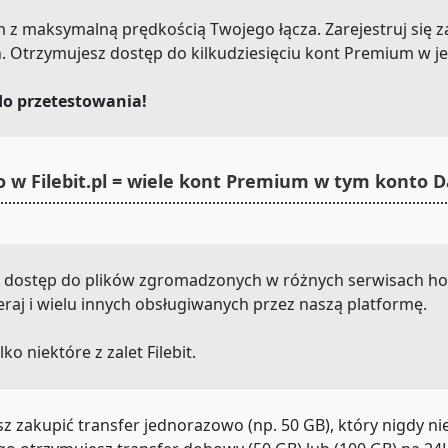
.com z maksymalną prędkością Twojego łącza. Zarejestruj się 
h. Otrzymujesz dostęp do kilkudziesięciu kont Premium w j
do przetestowania!
 w Filebit.pl = wiele kont Premium w tym konto 
sz dostęp do plików zgromadzonych w różnych serwisach hos
bieraj i wielu innych obsługiwanych przez naszą platformę.
lko niektóre z zalet Filebit.
z zakupić transfer jednorazowo (np. 50 GB), który nigdy n