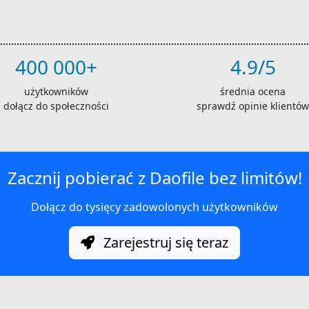
400 000+
4.9/5
użytkowników
średnia ocena
dołącz do społeczności
sprawdź opinie klientów
Zacznij pobierać z Daofile bez limitów!
Dołącz do tysięcy zadowolonych użytkowników
Zarejestruj się teraz