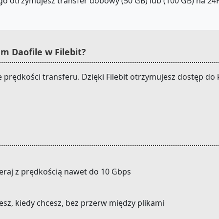
o otrzymujesz transfer dobowy (50 GB) lub (100 GB) na 24H.
 Daofile w Filebit?
e prędkości transferu. Dzięki Filebit otrzymujesz dostęp d
eraj z prędkością nawet do 10 Gbps
cesz, kiedy chcesz, bez przerw między plikami