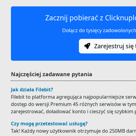
Zacznij pobierać z Clicknup
Dołącz do tysięcy zadowolonyc
Zarejestruj się 
Najczęściej zadawane pytania
Jak działa Filebit?
Filebit to platforma agregująca najpopularniejsze ser
dostęp do wersji Premium 45 różnych serwisów w tym 
zarejestrować, doładować konto i cieszyć się szybkim
Czy mogę przetestować usługę?
Tak! Każdy nowy użytkownik otrzymuje do 250MB darm