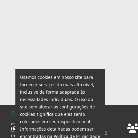
Usamos cookies em nosso site para
fornecer serviços do mais alto nível,
inclusive de forma adaptada às
necessidades individuais. O uso do
site sem alterar as configurações de
SUPORTE TÉCNICO
cookies significa que eles serão
colocados em seu dispositivo final.
Horário de trabalho:
Escrever
Informações detalhadas podem ser
seg - sex: 8:00 - 18:00
mensagem
encontradas na Política de Privacidade