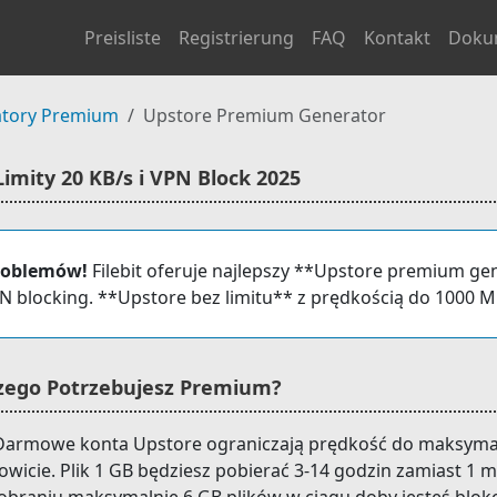
Preisliste
Registrierung
FAQ
Kontakt
Doku
tory Premium
Upstore Premium Generator
mity 20 KB/s i VPN Block 2025
roblemów!
Filebit oferuje najlepszy **Upstore premium ge
VPN blocking. **Upstore bez limitu** z prędkością do 1000 M
zego Potrzebujesz Premium?
armowe konta Upstore ograniczają prędkość do maksymal
wicie. Plik 1 GB będziesz pobierać 3-14 godzin zamiast 1 m