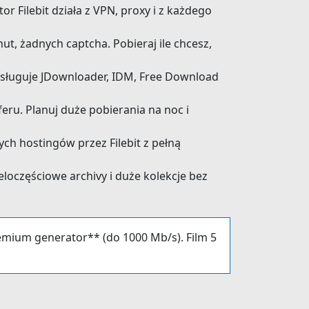
r Filebit działa z VPN, proxy i z każdego
t, żadnych captcha. Pobieraj ile chcesz,
bsługuje JDownloader, IDM, Free Download
ru. Planuj duże pobierania na noc i
ych hostingów przez Filebit z pełną
loczęściowe archivy i duże kolekcje bez
emium generator** (do 1000 Mb/s). Film 5