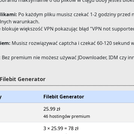
braniu maksymalnie 6 GB plików w ciągu doby jesteś blok
likami:
Po każdym pliku musisz czekać 1-2 godziny przed
alnych warunkach.
 blokuje większość VPN pokazując błąd "VPN not support
kiem:
Musisz rozwiązywać captcha i czekać 60-120 sekund w
:
Bez premium nie możesz używać JDownloader, IDM czy inn
Filebit Generator
y
Filebit Generator
25.99 zł
46 hostingów premium
3 × 25.99 = 78 zł