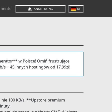
mente
ANMELDUNG
DE
nerator** w Polsce! Omiń frustrujące
b/s + 45 innych hostingów od 17.99zł!
nie 100 KB/s. **Upstore premium
inuty!