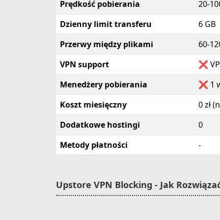
Prędkość pobierania
20-10
Dzienny limit transferu
6 GB
Przerwy między plikami
60-12
VPN support
❌ VP
Menedżery pobierania
❌ 1 w
Koszt miesięczny
0 zł 
Dodatkowe hostingi
0
Metody płatności
-
Upstore VPN Blocking - Jak Rozwiąza