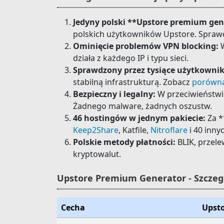
Jedyny polski **Upstore premium gen
polskich użytkowników Upstore. Spra
Ominięcie problemów VPN blocking:
W
działa z każdego IP i typu sieci.
Sprawdzony przez tysiące użytkowni
stabilną infrastrukturą. Zobacz
porówna
Bezpieczny i legalny:
W przeciwieństwi
Żadnego malware, żadnych oszustw.
46 hostingów w jednym pakiecie:
Za *
Keep2Share
, Katfile,
Nitroflare
i 40 inny
Polskie metody płatności:
BLIK, przele
kryptowalut.
Upstore Premium Generator - Szczeg
Cecha
Upsto