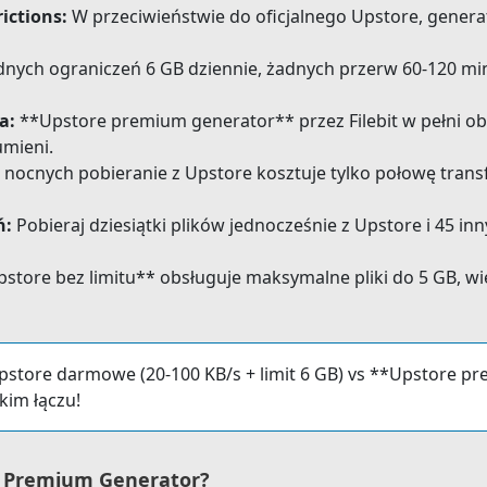
ictions:
W przeciwieństwie do oficjalnego Upstore, generato
nych ograniczeń 6 GB dziennie, żadnych przerw 60-120 minu
a:
**Upstore premium generator** przez Filebit w pełni o
umieni.
nocnych pobieranie z Upstore kosztuje tylko połowę transfe
ń:
Pobieraj dziesiątki plików jednocześnie z Upstore i 45 inn
store bez limitu** obsługuje maksymalne pliki do 5 GB, wie
store darmowe (20-100 KB/s + limit 6 GB) vs **Upstore pr
kim łączu!
re Premium Generator?