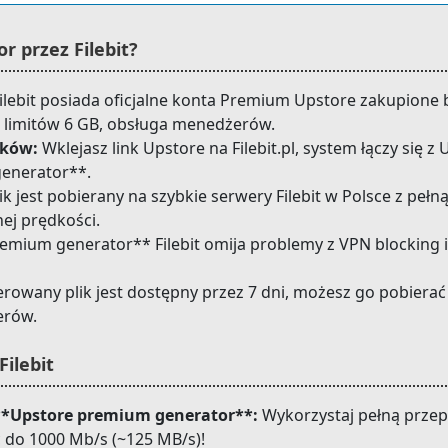
 przez Filebit?
ilebit posiada oficjalne konta Premium Upstore zakupione
 limitów 6 GB, obsługa menedżerów.
nków:
Wklejasz link Upstore na Filebit.pl, system łączy się 
generator**.
ik jest pobierany na szybkie serwery Filebit w Polsce z peł
ej prędkości.
mium generator** Filebit omija problemy z VPN blocking i g
owany plik jest dostępny przez 7 dni, możesz go pobierać
erów.
Filebit
**Upstore premium generator**:
Wykorzystaj pełną przep
 do 1000 Mb/s (~125 MB/s)!