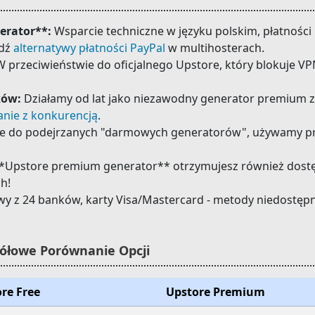
erator**:
Wsparcie techniczne w języku polskim, płatności 
wdź
alternatywy płatności PayPal
w multihosterach.
 przeciwieństwie do oficjalnego Upstore, który blokuje V
ków:
Działamy od lat jako niezawodny generator premium z 
nie z konkurencją
.
e do podejrzanych "darmowych generatorów", używamy p
*Upstore premium generator** otrzymujesz również dost
ch!
wy z 24 banków, karty Visa/Mastercard - metody niedostęp
ółowe Porównanie Opcji
re Free
Upstore Premium