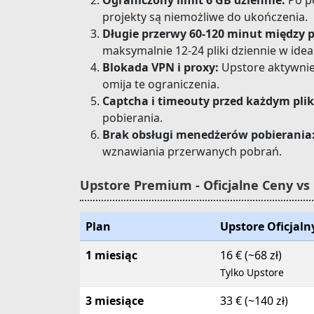
Ograniczony limit 6 GB dziennie:
Po po
projekty są niemożliwe do ukończenia.
Długie przerwy 60-120 minut między p
maksymalnie 12-24 pliki dziennie w ide
Blokada VPN i proxy:
Upstore aktywnie
omija te ograniczenia.
Captcha i timeouty przed każdym pli
pobierania.
Brak obsługi menedżerów pobierania
wznawiania przerwanych pobrań.
Upstore Premium - Oficjalne Ceny vs 
Plan
Upstore Oficjaln
1 miesiąc
16 € (~68 zł)
Tylko Upstore
3 miesiące
33 € (~140 zł)