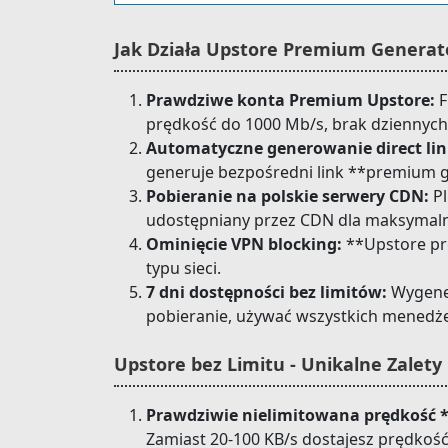
Jak Działa Upstore Premium Generator
Prawdziwe konta Premium Upstore:
F
prędkość do 1000 Mb/s, brak dziennych
Automatyczne generowanie direct li
generuje bezpośredni link **premium 
Pobieranie na polskie serwery CDN:
Pl
udostępniany przez CDN dla maksymaln
Ominięcie VPN blocking:
**Upstore pre
typu sieci.
7 dni dostępności bez limitów:
Wygener
pobieranie, używać wszystkich menedż
Upstore bez Limitu - Unikalne Zalety 
Prawdziwie nielimitowana prędkość 
Zamiast 20-100 KB/s dostajesz prędkość