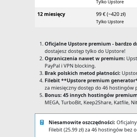
Tylko Upstore
12 miesięcy
99 € (~420 zł)
Tylko Upstore
Oficjalne Upstore premium - bardzo d
dostajesz dostęp tylko do Upstore!
Ograniczenia nawet w premium:
Upst
PayPal i VPN blocking.
Brak polskich metod płatności:
Upstore
Filebit **Upstore premium generator**
za miesięczny dostęp do 46 hostingów
Bonus: 45 innych hostingów premium
MEGA, TurboBit, Keep2Share, Katfile, Nit
Niesamowite oszczędności:
Oficjaln
Filebit (25.99 zł) za 46 hostingów bez