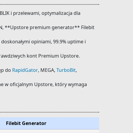
BLIK i przelewami, optymalizacja dla
PN, **Upstore premium generator** Filebit
doskonałymi opiniami, 99.9% uptime i
rawdziwych kont Premium Upstore.
ęp do
RapidGator
, MEGA,
TurboBit
,
ne w oficjalnym Upstore, który wymaga
Filebit Generator