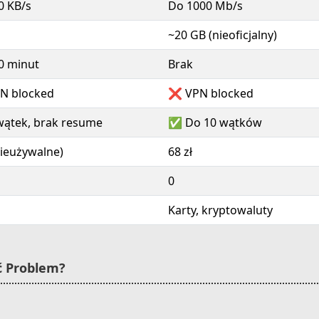
0 KB/s
Do 1000 Mb/s
~20 GB (nieoficjalny)
0 minut
Brak
N blocked
❌ VPN blocked
ątek, brak resume
✅ Do 10 wątków
(nieużywalne)
68 zł
0
Karty, kryptowaluty
ć Problem?