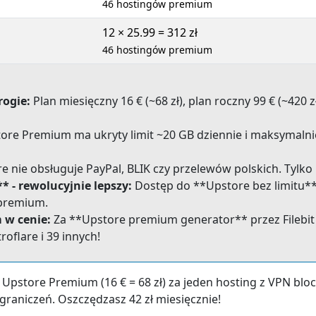
46 hostingów premium
12 × 25.99 = 312 zł
46 hostingów premium
rogie:
Plan miesięczny 16 € (~68 zł), plan roczny 99 € (~420 
ore Premium ma ukryty limit ~20 GB dziennie i maksymalni
 nie obsługuje PayPal, BLIK czy przelewów polskich. Tylko 
 - rewolucyjnie lepszy:
Dostęp do **Upstore bez limitu** o
 premium.
 w cenie:
Za **Upstore premium generator** przez Filebit
roflare i 39 innych!
y Upstore Premium (16 € = 68 zł) za jeden hosting z VPN b
 ograniczeń. Oszczędzasz 42 zł miesięcznie!