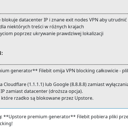
blokuje datacenter IP i znane exit nodes VPN aby utrudnić
dla niektórych treści w różnych krajach
ciom poprzez ukrywanie prawdziwej lokalizacji
N:
m generator** Filebit omija VPN blocking całkowicie - plik
Cloudflare (1.1.1.1) lub Google (8.8.8.8) zamiast wyłączani
 IP zamiast datacenter (droższa opcja).
 które rzadko są blokowane przez Upstore.
:
**Upstore premium generator** Filebit pobiera pliki prz
cking!