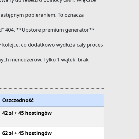
owany do resetu o północy GMT. Większe
 następnym pobieraniem. To oznacza
ed" 404. **Upstore premium generator**
 kolejce, co dodatkowo wydłuża cały proces
ych menedżerów. Tylko 1 wątek, brak
Oszczędność
42 zł + 45 hostingów
62 zł + 45 hostingów