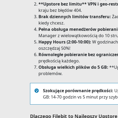
**Upstore bez limitu** VPN i geo-restr
kraju bez błędów 404.
Brak dziennych limitów transferu:
Żad
kiedy chcesz.
Pełna obsługa menedżerów pobierani
Manager z wielowątkowością do 10 str
Happy Hours (2:00-10:00):
W godzinach 
oszczędzaj 50%!
Równoległe pobieranie bez ogranicze
prędkością każdego.
Obsługa wielkich plików do 5 GB:
**Up
problemów.
Szokujące porównanie prędkości:
Up
GB: 14-70 godzin vs 5 minut przy szyb
Dlaczego Filebit to Najlepszy Upsto