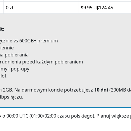
0 zł
$9.95 - $124.45
t:
ięcznie vs 600GB+ premium
ziennie
na pobierania
rudnienia przed każdym pobieraniem
amy i pop-upy
lot
m 2GB. Na darmowym koncie potrzebujesz
10 dni
(200MB dai
bps łączu.
ny o 00:00 UTC (01:00/02:00 czasu polskiego). Planuj więks