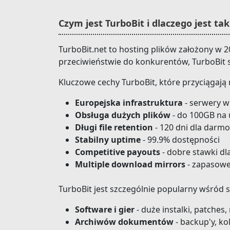
Czym jest TurboBit i dlaczego jest ta
TurboBit.net to hosting plików założony w 
przeciwieństwie do konkurentów, TurboBit s
Kluczowe cechy TurboBit, które przyciągają
Europejska infrastruktura
- serwery w
Obsługa dużych plików
- do 100GB na
Długi file retention
- 120 dni dla darm
Stabilny uptime
- 99.9% dostępności
Competitive payouts
- dobre stawki d
Multiple download mirrors
- zapasowe
TurboBit jest szczególnie popularny wśród s
Software i gier
- duże instalki, patches
Archiwów dokumentów
- backup'y, ko