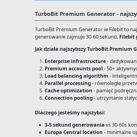
TurboBit Premium Generator - najszy
TurboBit Premium Generator w Filebit to na
generowanie zajmuje 30-60 sekund,
Filebit
Jak działa najszybszy TurboBit Premium G
Enterprise infrastructure
- dedykowane
Premium accounts pool
- 50+ aktywny
Load balancing algorithm
- inteligen
Parallel processing
- równoległe przet
Cache optimization
- pamięć podręczn
Connection pooling
- utrzymanie stały
Dlaczego jesteśmy najszybsi:
3-5 sekund generowania
vs 30-60s ko
Europa Central location
- minimalne o