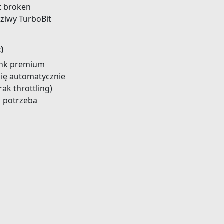
st broken
dziwy TurboBit
)
ink premium
się automatycznie
ak throttling)
i potrzeba