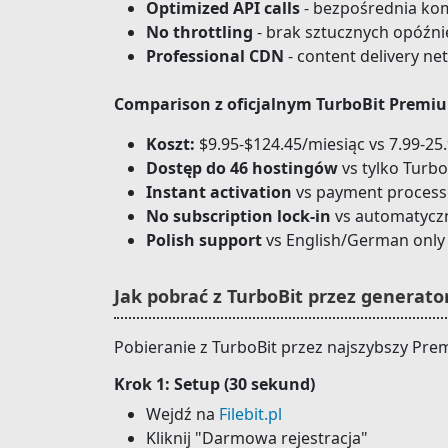
Optimized API calls
- bezpośrednia kom
No throttling
- brak sztucznych opóźni
Professional CDN
- content delivery ne
Comparison z oficjalnym TurboBit Premi
Koszt:
$9.95-$124.45/miesiąc vs 7.99-25.
Dostęp do 46 hostingów
vs tylko Turbo
Instant activation
vs payment process
No subscription lock-in
vs automatycz
Polish support
vs English/German only
Jak pobrać z TurboBit przez generator
Pobieranie z TurboBit przez najszybszy Prem
Krok 1: Setup (30 sekund)
Wejdź na
Filebit.pl
Kliknij "Darmowa rejestracja"