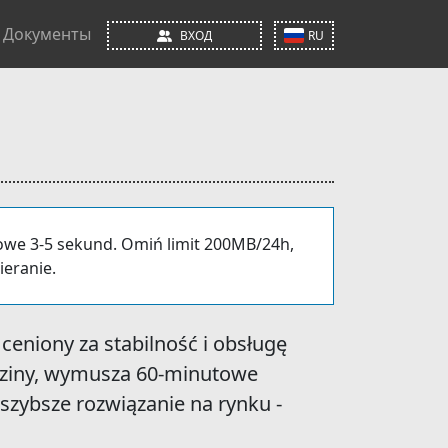
Документы
ВХОД
RU
owe 3-5 sekund. Omiń limit 200MB/24h,
ieranie.
ceniony za stabilność i obsługę
dziny, wymusza 60-minutowe
jszybsze rozwiązanie na rynku -