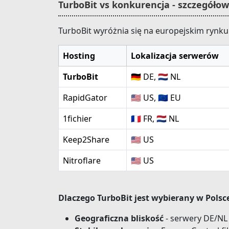
TurboBit vs konkurencja - szczegóło
TurboBit wyróżnia się na europejskim rynku 
Hosting
Lokalizacja serwerów
TurboBit
🇩🇪 DE, 🇳🇱 NL
RapidGator
🇺🇸 US, 🇪🇺 EU
1fichier
🇫🇷 FR, 🇳🇱 NL
Keep2Share
🇺🇸 US
Nitroflare
🇺🇸 US
Dlaczego TurboBit jest wybierany w Polsc
Geograficzna bliskość
- serwery DE/NL =