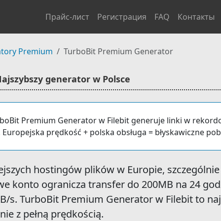
Прайс-лист
Регистрация
FAQ
Контакты
tory Premium
TurboBit Premium Generator
ajszybszy generator w Polsce
boBit Premium Generator w Filebit generuje linki w rekord
. Europejska prędkość + polska obsługa = błyskawiczne pob
iejszych hostingów plików w Europie, szczególnie 
e konto ogranicza transfer do 200MB na 24 go
KB/s. TurboBit Premium Generator w Filebit to na
nie z pełną prędkością.