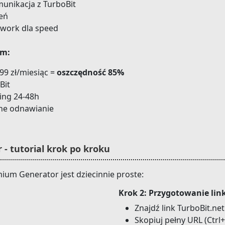
unikacja z TurboBit
eń
twork dla speed
um:
99 zł/miesiąc =
oszczędność 85%
Bit
ing 24-48h
ne odnawianie
 - tutorial krok po kroku
ium Generator jest dziecinnie proste:
Krok 2: Przygotowanie lin
Znajdź link TurboBit.net
Skopiuj pełny URL (Ctrl+