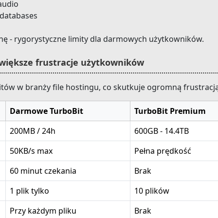
 audio
, databases
nę - rygorystyczne limity dla darmowych użytkowników.
większe frustracje użytkowników
itów w branży file hostingu, co skutkuje ogromną frustrac
Darmowe TurboBit
TurboBit Premium
200MB / 24h
600GB - 14.4TB
50KB/s max
Pełna prędkość
60 minut czekania
Brak
1 plik tylko
10 plików
Przy każdym pliku
Brak