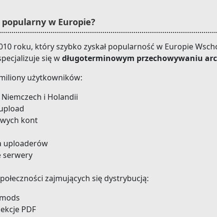
k popularny w Europie?
2010 roku, który szybko zyskał popularność w Europie Wscho
pecjalizuje się w
długoterminowym przechowywaniu ar
 miliony użytkowników:
 Niemczech i Holandii
 upload
owych kont
la uploaderów
 serwery
połeczności zajmujących się dystrybucją:
, mods
lekcje PDF