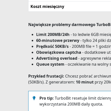
Koszt miesięczny
Największe problemy darmowego TurboBi
Limit 200MB/24h
- to ledwie 6GB mies
60-minutowe przerwy
- tylko 24 pliki d
Prędkość 50KB/s
- 200MB file = 1 godzi
Obowiązkowa captcha
- dodatkowe ut
Advertising overload
- agresywne rekl
Queue system
- oczekiwanie na wolny s
Przykład frustacji:
Chcesz pobrać archiwu
(50KB/s). Z generatorem:
10 minut
przy 20M
Pro tip:
TurboBit resetuje limit dzien
wykorzystania 200MB daily quota.