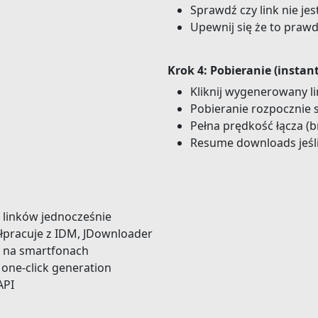
Sprawdź czy link nie je
Upewnij się że to praw
Krok 4: Pobieranie (instant
Kliknij wygenerowany l
Pobieranie rozpocznie 
Pełna prędkość łącza (br
Resume downloads jeśl
 linków jednocześnie
łpracuje z IDM, JDownloader
e na smartfonach
 one-click generation
API