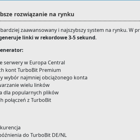
bsze rozwiązanie na rynku
jbardziej zaawansowany i najszybszy system na rynku. W pr
 generuje linki w rekordowe 3-5 sekund
.
enerator:
 serwery w Europa Central
ch kont TurboBit Premium
tny wybór najmniej obciążonego konta
warzanie wielu linków
a dla popularnych plików
ch połączeń z TurboBit
nkurencja
późnienia do TurboBit DE/NL