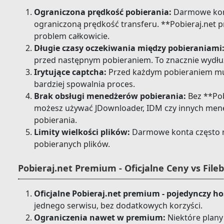
Ograniczona prędkość pobierania:
Darmowe kont
ograniczoną prędkość transferu. **Pobieraj.net 
problem całkowicie.
Długie czasy oczekiwania między pobieraniami
przed następnym pobieraniem. To znacznie wydłuż
Irytujące captcha:
Przed każdym pobieraniem mus
bardziej spowalnia proces.
Brak obsługi menedżerów pobierania:
Bez **Pob
możesz używać JDownloader, IDM czy innych me
pobierania.
Limity wielkości plików:
Darmowe konta często m
pobieranych plików.
Pobieraj.net Premium - Oficjalne Ceny vs File
Oficjalne Pobieraj.net premium - pojedynczy ho
jednego serwisu, bez dodatkowych korzyści.
Ograniczenia nawet w premium:
Niektóre plan