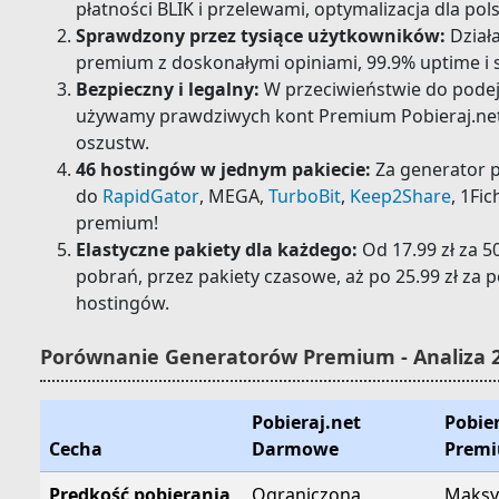
płatności BLIK i przelewami, optymalizacja dla po
Sprawdzony przez tysiące użytkowników:
Dział
premium z doskonałymi opiniami, 99.9% uptime i s
Bezpieczny i legalny:
W przeciwieństwie do pode
używamy prawdziwych kont Premium Pobieraj.ne
oszustw.
46 hostingów w jednym pakiecie:
Za generator 
do
RapidGator
, MEGA,
TurboBit
,
Keep2Share
, 1Fi
premium!
Elastyczne pakiety dla każdego:
Od 17.99 zł za 5
pobrań, przez pakiety czasowe, aż po 25.99 zł za 
hostingów.
Porównanie Generatorów Premium - Analiza 
Pobieraj.net
Pobier
Cecha
Darmowe
Prem
Prędkość pobierania
Ograniczona
Maksy