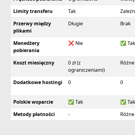
Limity transferu
Tak
Zależn
Przerwy między
Długie
Brak
plikami
Menedżery
❌ Nie
✅ Ta
pobierania
Koszt miesięczny
0 zł (z
Różne
ograniczeniami)
Dodatkowe hostingi
0
0
Polskie wsparcie
✅ Tak
✅ Ta
Metody płatności
-
Różne