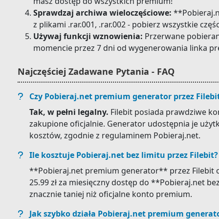
masz dostęp do wszystkich premium!
Sprawdzaj archiwa wieloczęściowe:
**Pobieraj.
z plikami .rar.001, .rar.002 - pobierz wszystkie częś
Używaj funkcji wznowienia:
Przerwane pobiera
momencie przez 7 dni od wygenerowania linka p
Najczęściej Zadawane Pytania - FAQ
Czy Pobieraj.net premium generator przez Filebit
Tak, w pełni legalny.
Filebit posiada prawdziwe k
zakupione oficjalnie. Generator udostępnia je uż
kosztów, zgodnie z regulaminem Pobieraj.net.
Ile kosztuje Pobieraj.net bez limitu przez Filebit?
**Pobieraj.net premium generator** przez Filebit o
25.99 zł za miesięczny dostęp do **Pobieraj.net bez
znacznie taniej niż oficjalne konto premium.
Jak szybko działa Pobieraj.net premium generat