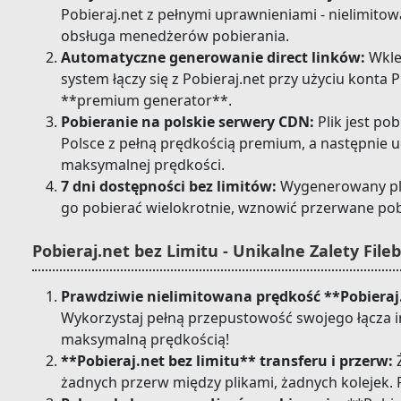
Pobieraj.net z pełnymi uprawnieniami - nielimito
obsługa menedżerów pobierania.
Automatyczne generowanie direct linków:
Wklej
system łączy się z Pobieraj.net przy użyciu konta
**premium generator**.
Pobieranie na polskie serwery CDN:
Plik jest pob
Polsce z pełną prędkością premium, a następnie 
maksymalnej prędkości.
7 dni dostępności bez limitów:
Wygenerowany plik
go pobierać wielokrotnie, wznowić przerwane po
Pobieraj.net bez Limitu - Unikalne Zalety Fileb
Prawdziwie nielimitowana prędkość **Pobieraj
Wykorzystaj pełną przepustowość swojego łącza i
maksymalną prędkością!
**Pobieraj.net bez limitu** transferu i przerw:
Ż
żadnych przerw między plikami, żadnych kolejek. Po