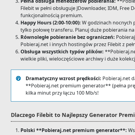
Pełna obsługa menedżerów pobierania:
**Pobie
Filebit w pełni obsługuje JDownloader, IDM, Free
funkcjonalnością premium.
Happy Hours (2:00-10:00):
W godzinach nocnych po
tylko połowę transferu. Planuj duże pobierania na
Równoległe pobieranie bez ograniczeń:
Pobieraj
Pobieraj.net i innych hostingów przez Filebit z pe
Obsługa wszystkich typów plików:
**Pobieraj.n
wielkie pliki, wieloczęściowe archiwy i duże kolek
Dramatyczny wzrost prędkości:
Pobieraj.net 
**Pobieraj.net premium generator** (pełna pręd
kilka minut przy łączu 100 Mb/s!
Dlaczego Filebit to Najlepszy Generator Pre
Polski **Pobieraj.net premium generator**:
Wsp