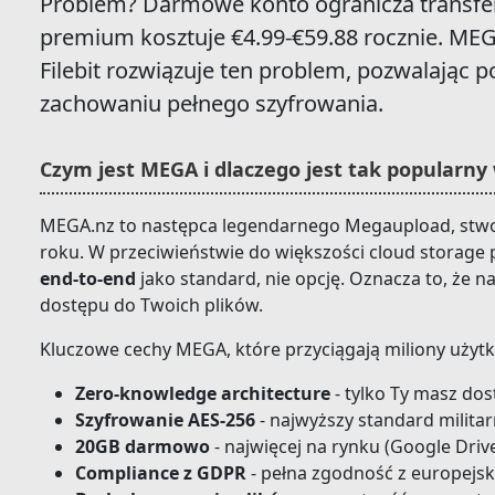
Problem? Darmowe konto ogranicza transfer
premium kosztuje €4.99-€59.88 rocznie. M
Filebit rozwiązuje ten problem, pozwalając p
zachowaniu pełnego szyfrowania.
Czym jest MEGA i dlaczego jest tak popularn
MEGA.nz to następca legendarnego Megaupload, stw
roku. W przeciwieństwie do większości cloud storage
end-to-end
jako standard, nie opcję. Oznacza to, że 
dostępu do Twoich plików.
Kluczowe cechy MEGA, które przyciągają miliony uży
Zero-knowledge architecture
- tylko Ty masz do
Szyfrowanie AES-256
- najwyższy standard milita
20GB darmowo
- najwięcej na rynku (Google Driv
Compliance z GDPR
- pełna zgodność z europej