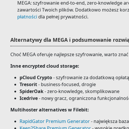
MEGA: szyfrowanie end-to-end, zero-knowledge arc
zawartości Twoich plików. Dodatkowo możesz korz
płatności
dla pełnej prywatności.
Alternatywy dla MEGA i podsumowanie rozwi
Choć MEGA oferuje najlepsze szyfrowanie, warto znać 
Inne encrypted cloud storage:
pCloud Crypto
- szyfrowanie za dodatkową opłat
Tresorit
- business-focused, drogie
SpiderOak
- zero-knowledge, skomplikowane
Icedrive
- nowy gracz, ograniczona funkcjonalnoś
Multihoster alternatives w Filebit:
RapidGator Premium Generator
- największa baza
Keep2Share Premium Generator
- wysokie prędko