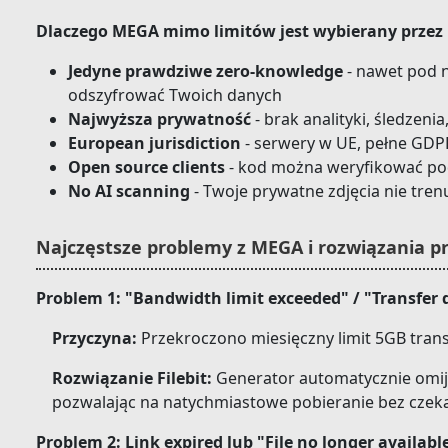
Dlaczego MEGA mimo limitów jest wybierany przez 
Jedyne prawdziwe zero-knowledge
- nawet pod
odszyfrować Twoich danych
Najwyższa prywatność
- brak analityki, śledzen
European jurisdiction
- serwery w UE, pełne GDP
Open source clients
- kod można weryfikować p
No AI scanning
- Twoje prywatne zdjęcia nie tre
Najczęstsze problemy z MEGA i rozwiązania p
Problem 1: "Bandwidth limit exceeded" / "Transfer
Przyczyna:
Przekroczono miesięczny limit 5GB tran
Rozwiązanie Filebit:
Generator automatycznie omija 
pozwalając na natychmiastowe pobieranie bez czeka
Problem 2: Link expired lub "File no longer availabl