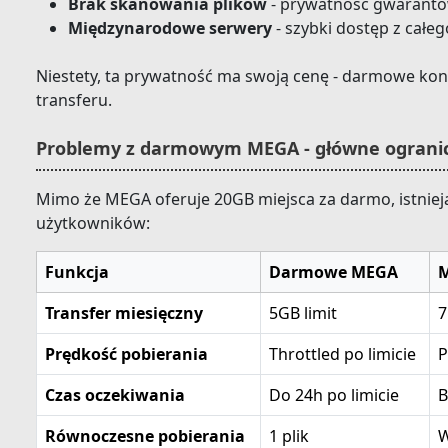
Brak skanowania plików
- prywatność gwarant
Międzynarodowe serwery
- szybki dostęp z całeg
Niestety, ta prywatność ma swoją cenę - darmowe ko
transferu.
Problemy z darmowym MEGA - główne ograni
Mimo że MEGA oferuje 20GB miejsca za darmo, istnieją
użytkowników:
Funkcja
Darmowe MEGA
Transfer miesięczny
5GB limit
7
Prędkość pobierania
Throttled po limicie
P
Czas oczekiwania
Do 24h po limicie
B
Równoczesne pobierania
1 plik
W