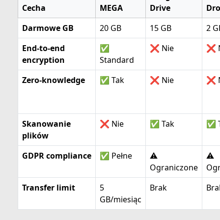
Cecha
MEGA
Drive
Dr
Darmowe GB
20 GB
15 GB
2 G
End-to-end
✅
❌ Nie
❌ 
encryption
Standard
Zero-knowledge
✅ Tak
❌ Nie
❌ 
Skanowanie
❌ Nie
✅ Tak
✅ 
plików
GDPR compliance
✅ Pełne
⚠️
⚠️
Ograniczone
Ogr
Transfer limit
5
Brak
Bra
GB/miesiąc