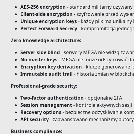
AES-256 encryption
- standard militarny używany
Client-side encryption
- szyfrowanie przed wysła
Unique encryption keys
- każdy plik ma unikalny 
Perfect Forward Secrecy
- kompromitacja jednego
Zero-knowledge architecture:
Server-side blind
- serwery MEGA nie widzą zawar
No master keys
- MEGA nie może odszyfrować d
Encryption key derivation
- klucze generowane l
Immutable audit trail
- historia zmian w blockch
Professional-grade security:
Two-factor authentication
- opcjonalne 2FA
Session management
- kontrola aktywnych sesji
Recovery options
- bezpieczne odzyskiwanie kon
API security
- zaawansowane mechanizmy autoryz
Business compliance: