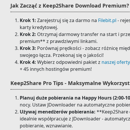
Jak Zacząć z Keep2Share Download Premium?
Krok 1:
Zarejestruj się za darmo na
Filebit.pl
- reje
karty kredytowej.
Krok 2:
Otrzymaj darmowy transfer na start i pr
premium** z prawdziwymi linkami.
Krok 3:
Porównaj prędkości - zobacz różnicę międ
swojego łącza. Przekonaj się o jakości!
Krok 4:
Wybierz odpowiedni pakiet z
naszej oferty
+ 45 innych hostingów premium!
Keep2Share Pro Tips - Maksymalne Wykorzys
Planuj duże pobierania na Happy Hours (2:00-10
nocy. Ustaw JDownloader na automatyczne pobiera
Używaj menedżerów pobierania:
**Keep2Share d
idealnie współpracuje z JDownloader - automatyc
pobieranie, wznawianie.