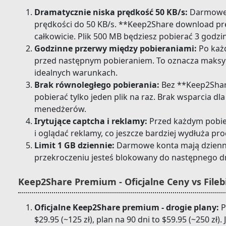
Dramatycznie niska prędkość 50 KB/s:
Darmowe 
prędkości do 50 KB/s. **Keep2Share download pr
całkowicie. Plik 500 MB będziesz pobierać 3 godzi
Godzinne przerwy między pobieraniami:
Po każd
przed następnym pobieraniem. To oznacza maksyma
idealnych warunkach.
Brak równoległego pobierania:
Bez **Keep2Sha
pobierać tylko jeden plik na raz. Brak wsparcia dl
menedżerów.
Irytujące captcha i reklamy:
Przed każdym pobie
i oglądać reklamy, co jeszcze bardziej wydłuża pro
Limit 1 GB dziennie:
Darmowe konta mają dzienny 
przekroczeniu jesteś blokowany do następnego dn
Keep2Share Premium - Oficjalne Ceny vs Fileb
Oficjalne Keep2Share premium - drogie plany:
P
$29.95 (~125 zł), plan na 90 dni to $59.95 (~250 zł