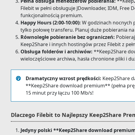
Pełna obsługa menedżerów pobierania:
**Keep2
Filebit w pełni obsługuje JDownloader, IDM, Free
funkcjonalnością premium.
Happy Hours (2:00-10:00):
W godzinach nocnych p
tylko połowę transferu. Planuj duże pobierania na
Równoległe pobieranie bez ograniczeń:
Pobieraj
Keep2Share i innych hostingów przez Filebit z pe
Obsługa folderów i archiwów:
**Keep2Share do
wieloczęściowe archiwa, hasła chronione pliki i d
Dramatyczny wzrost prędkości:
Keep2Share da
**Keep2Share download premium** (pełna prędko
15 minut przy łączu 100 Mb/s!
Dlaczego Filebit to Najlepszy Keep2Share Pr
Jedyny polski **Keep2Share download premium