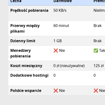
Cecha
Darmowe
Prem
Prędkość pobierania
50 KB/s
Nieli
Przerwy między
60 minut
Brak
plikami
Dzienny limit
1 GB
Brak
Menedżery
❌ Nie
✅ Ta
pobierania
Koszt miesięczny
0 zł (nieużywalne)
125 zł
Dodatkowe hostingi
0
0
Polskie wsparcie
❌ Nie
❌ Nie