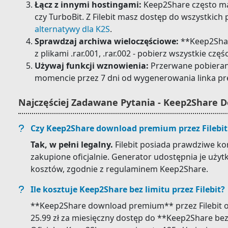
Łącz z innymi hostingami:
Keep2Share często ma
czy TurboBit. Z Filebit masz dostęp do wszystkic
alternatywy dla K2S
.
Sprawdzaj archiwa wieloczęściowe:
**Keep2Shar
z plikami .rar.001, .rar.002 - pobierz wszystkie częś
Używaj funkcji wznowienia:
Przerwane pobiera
momencie przez 7 dni od wygenerowania linka p
Najczęściej Zadawane Pytania - Keep2Share
Czy Keep2Share download premium przez Filebit 
Tak, w pełni legalny.
Filebit posiada prawdziwe 
zakupione oficjalnie. Generator udostępnia je uż
kosztów, zgodnie z regulaminem Keep2Share.
Ile kosztuje Keep2Share bez limitu przez Filebit?
**Keep2Share download premium** przez Filebit od 
25.99 zł za miesięczny dostęp do **Keep2Share bez