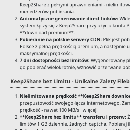
Keep2Share z pełnymi uprawnieniami - nielimitow
menedżerów pobierania.
Automatyczne generowanie direct linków:
Wklej
system łączy się z Keep2Share przy użyciu konta 
**download premium**.
Pobieranie na polskie serwery CDN:
Plik jest pob
Polsce z pełną prędkością premium, a następnie 
maksymalnej prędkości.
7 dni dostępności bez limitów:
Wygenerowany plik
go pobierać wielokrotnie, wznowić przerwane po
Keep2Share bez Limitu - Unikalne Zalety Fileb
Nielimitowana prędkość **Keep2Share downlo
przepustowość swojego łącza internetowego. Zam
prędkość - nawet 100 MB/s i więcej!
**Keep2Share bez limitu** transferu i przerw:
Ż
limitów 1 GB dziennie, żadnych captcha. Pobieraj i