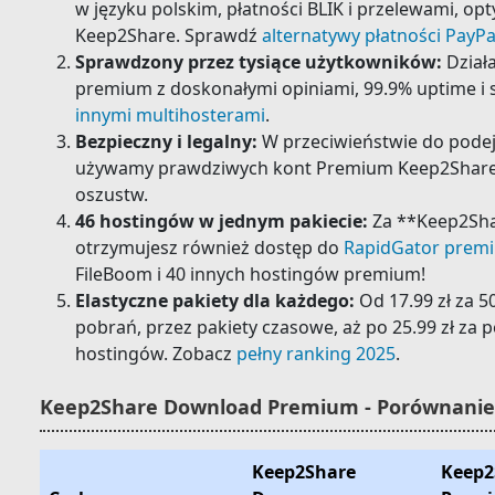
w języku polskim, płatności BLIK i przelewami, op
Keep2Share. Sprawdź
alternatywy płatności PayPa
Sprawdzony przez tysiące użytkowników:
Dział
premium z doskonałymi opiniami, 99.9% uptime i s
innymi multihosterami
.
Bezpieczny i legalny:
W przeciwieństwie do pode
używamy prawdziwych kont Premium Keep2Share
oszustw.
46 hostingów w jednym pakiecie:
Za **Keep2Sh
otrzymujesz również dostęp do
RapidGator prem
FileBoom i 40 innych hostingów premium!
Elastyczne pakiety dla każdego:
Od 17.99 zł za 5
pobrań, przez pakiety czasowe, aż po 25.99 zł za 
hostingów. Zobacz
pełny ranking 2025
.
Keep2Share Download Premium - Porównanie 
Keep2Share
Keep2