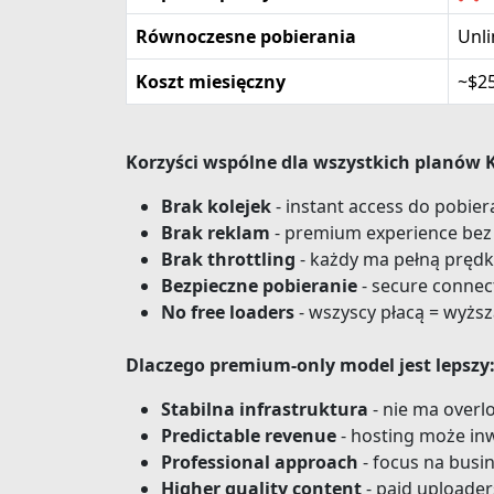
Równoczesne pobierania
Unli
Koszt miesięczny
~$2
Korzyści wspólne dla wszystkich planów K
Brak kolejek
- instant access do pobier
Brak reklam
- premium experience bez 
Brak throttling
- każdy ma pełną pręd
Bezpieczne pobieranie
- secure connec
No free loaders
- wszyscy płacą = wyższ
Dlaczego premium-only model jest lepszy
Stabilna infrastruktura
- nie ma overl
Predictable revenue
- hosting może in
Professional approach
- focus na busi
Higher quality content
- paid uploaders