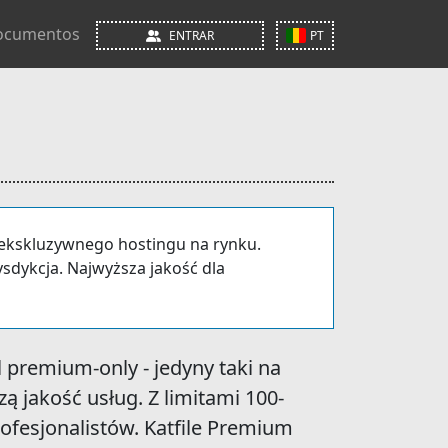
ocumentos
ENTRAR
PT
 ekskluzywnego hostingu na rynku.
sdykcja. Najwyższa jakość dla
l
premium-only
- jedyny taki na
ą jakość usług. Z limitami 100-
rofesjonalistów. Katfile Premium