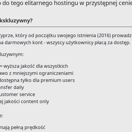
 do tego elitarnego hostingu w przystępnej cenie
 ekskluzywny?
 Cyprze, który od początku swojego istnienia (2016) prowad
 ma darmowych kont - wszyscy użytkownicy płacą za dostęp.
skluzywnym:
 = wyższa jakość dla wszystkich
rawo z mniejszymi ograniczeniami
 dostępna tylko dla premium users
nsfer daily
customer service
ej jakości content only
e:
mają pełną prędkość