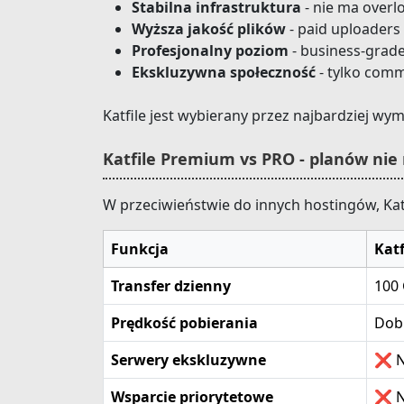
Stabilna infrastruktura
- nie ma overl
Wyższa jakość plików
- paid uploaders 
Profesjonalny poziom
- business-grade
Ekskluzywna społeczność
- tylko comm
Katfile jest wybierany przez najbardziej w
Katfile Premium vs PRO - planów ni
W przeciwieństwie do innych hostingów, Katf
Funkcja
Kat
Transfer dzienny
100
Prędkość pobierania
Dob
Serwery ekskluzywne
❌ N
Wsparcie priorytetowe
❌ N