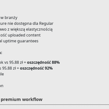
 w branży
ture nie dostępna dla Regular
awo z większą elastycznością
kość uploaded content
al uptime guarantees
n:
k vs 95.88 zł =
oszczędność 88%
 95.88 zł =
oszczędność 92%
ile
on
 - premium workflow