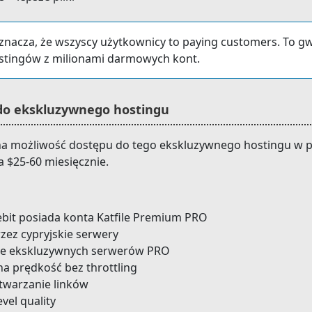
nacza, że wszyscy użytkownicy to paying customers. To gwa
stingów z milionami darmowych kont.
 do ekskluzywnego hostingu
yna możliwość dostępu do tego ekskluzywnego hostingu w pr
a $25-60 miesięcznie.
lebit posiada konta Katfile Premium PRO
zez cypryjskie serwery
ie ekskluzywnych serwerów PRO
a prędkość bez throttling
twarzanie linków
evel quality