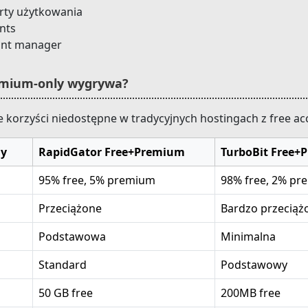
rty użytkowania
nts
unt manager
remium-only wygrywa?
e korzyści niedostępne w tradycyjnych hostingach z free ac
ly
RapidGator Free+Premium
TurboBit Free+
95% free, 5% premium
98% free, 2% p
Przeciążone
Bardzo przeciąż
Podstawowa
Minimalna
Standard
Podstawowy
50 GB free
200MB free