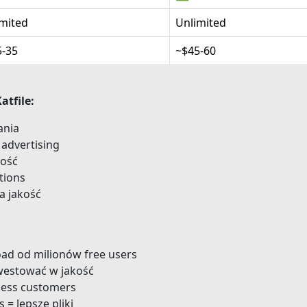
mited
Unlimited
5-35
~$45-60
atfile:
ania
advertising
kość
tions
a jakość
:
oad od milionów free users
westować w jakość
ness customers
 = lepsze pliki