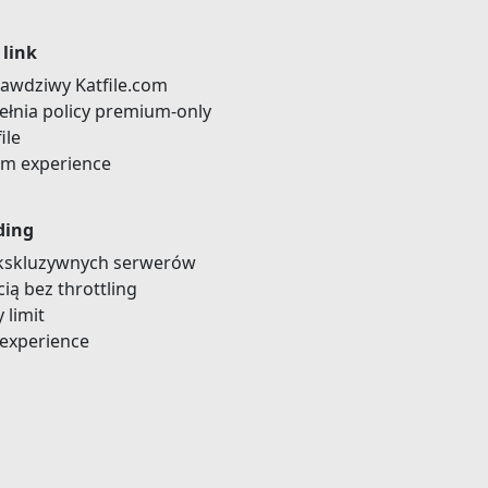
 link
prawdziwy Katfile.com
ełnia policy premium-only
ile
um experience
ding
 ekskluzywnych serwerów
ią bez throttling
 limit
 experience