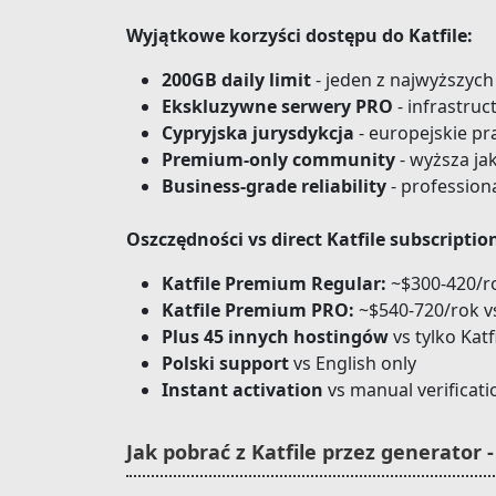
Wyjątkowe korzyści dostępu do Katfile:
200GB daily limit
- jeden z najwyższych
Ekskluzywne serwery PRO
- infrastruc
Cypryjska jurysdykcja
- europejskie pr
Premium-only community
- wyższa ja
Business-grade reliability
- profession
Oszczędności vs direct Katfile subscriptio
Katfile Premium Regular:
~$300-420/ro
Katfile Premium PRO:
~$540-720/rok vs
Plus 45 innych hostingów
vs tylko Katf
Polski support
vs English only
Instant activation
vs manual verificati
Jak pobrać z Katfile przez generator