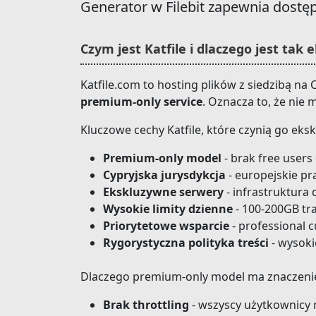
Generator w Filebit zapewnia dostęp
Czym jest Katfile i dlaczego jest tak
Katfile.com to hosting plików z siedzibą na
premium-only service
. Oznacza to, że nie
Kluczowe cechy Katfile, które czynią go ek
Premium-only model
- brak free users
Cypryjska jurysdykcja
- europejskie p
Ekskluzywne serwery
- infrastruktura
Wysokie limity dzienne
- 100-200GB tra
Priorytetowe wsparcie
- professional 
Rygorystyczna polityka treści
- wysoki
Dlaczego premium-only model ma znaczeni
Brak throttling
- wszyscy użytkownicy 