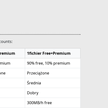
counts:
Premium
1fichier Free+Premium
remium
90% free, 10% premium
one
Przeciążone
Średnia
Dobry
300MB/h free