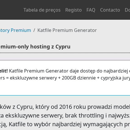
Tabela de preços
Registo
FAQ
Contacto
D
tory Premium
Katfile Premium Generator
emium-only hosting z Cypru
lit!
Katfile Premium Generator daje dostęp do najbardziej
s = ekskluzywne serwery + 200GB dziennie + cypryjska jury
lików z Cypru, który od 2016 roku prowadzi mode
ekskluzywne serwery, brak throttling i najwyższ
cją, Katfile to wybór najbardziej wymagających p