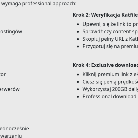
r wymaga professional approach:
Krok 2: Weryfikacja Katfile
Upewnij się że link to 
hostingów
Sprawdź czy content sp
Skopiuj pełny URL z Katf
Przygotuj się na premi
Krok 4: Exclusive downloa
tor
Kliknij premium link z
Ciesz się pełną prędkośc
serwerów
Wykorzystaj 200GB daily
Professional download
 jednocześnie
twarzaniu