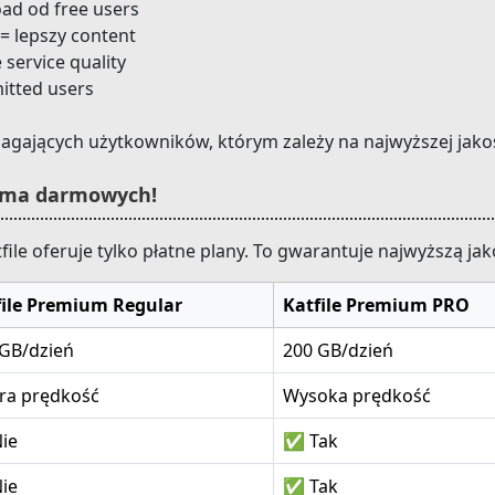
oad od free users
= lepszy content
 service quality
itted users
ymagających użytkowników, którym zależy na najwyższej ja
e ma darmowych!
ile oferuje tylko płatne plany. To gwarantuje najwyższą ja
file Premium Regular
Katfile Premium PRO
 GB/dzień
200 GB/dzień
ra prędkość
Wysoka prędkość
ie
✅ Tak
ie
✅ Tak