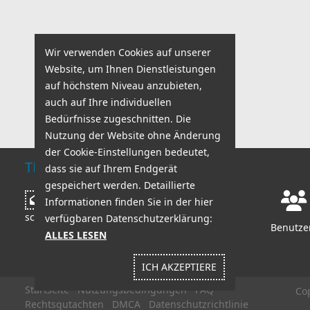
Wir verwenden Cookies auf unserer
Website, um Ihnen Dienstleistungen
auf höchstem Niveau anzubieten,
auch auf Ihre individuellen
Bedürfnisse zugeschnitten. Die
Nutzung der Website ohne Änderung
der Cookie-Einstellungen bedeutet,
TECHNISCHER SUPPORT
dass sie auf Ihrem Endgerät
gespeichert werden. Detaillierte
Arbeitszeiten:
Nachricht
Informationen finden Sie in der hier
Mo - Fr: 8:00 - 18:00
schreiben
verfügbaren Datenschutzerklärung:
Sa - So: 8:00 - 14:00
Benutzer
ALLES LESEN
ICH AKZEPTIERE
Startseite
Nutzungsbedingungen
FAQ
Co
Rechtsgutachten
DMCA
Datenschutzrichtlinie