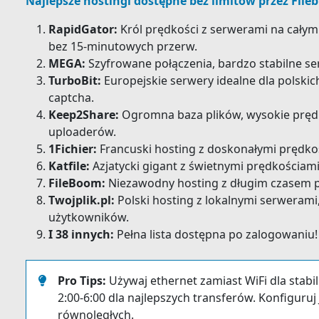
Najlepsze hostingi dostępne bez limitów przez Fileb
RapidGator:
Król prędkości z serwerami na całym 
bez 15-minutowych przerw.
MEGA:
Szyfrowane połączenia, bardzo stabilne ser
TurboBit:
Europejskie serwery idealne dla polskic
captcha.
Keep2Share:
Ogromna baza plików, wysokie pręd
uploaderów.
1Fichier:
Francuski hosting z doskonałymi prędko
Katfile:
Azjatycki gigant z świetnymi prędkościami
FileBoom:
Niezawodny hosting z długim czasem 
Twojplik.pl:
Polski hosting z lokalnymi serwerami
użytkowników.
I 38 innych:
Pełna lista dostępna po zalogowaniu!
Pro Tips:
Używaj ethernet zamiast WiFi dla stabi
2:00-6:00 dla najlepszych transferów. Konfiguru
równoległych.