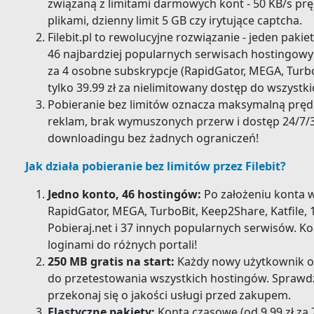
związaną z limitami darmowych kont - 50 KB/s pr
plikami, dzienny limit 5 GB czy irytujące captcha.
Filebit.pl to rewolucyjne rozwiązanie - jeden pak
46 najbardziej popularnych serwisach hostingowych
za 4 osobne subskrypcje (RapidGator, MEGA, TurboBi
tylko 39.99 zł za nielimitowany dostęp do wszystki
Pobieranie bez limitów oznacza maksymalną prędk
reklam, brak wymuszonych przerw i dostęp 24/7/
downloadingu bez żadnych ograniczeń!
Jak działa pobieranie bez limitów przez Filebit?
Jedno konto, 46 hostingów:
Po założeniu konta w
RapidGator, MEGA, TurboBit, Keep2Share, Katfile, 1
Pobieraj.net i 37 innych popularnych serwisów. Kon
loginami do różnych portali!
250 MB gratis na start:
Każdy nowy użytkownik o
do przetestowania wszystkich hostingów. Sprawdź
przekonaj się o jakości usługi przed zakupem.
Elastyczne pakiety:
Konta czasowe (od 9.99 zł za 