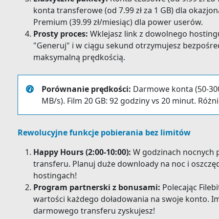
konta transferowe (od 7.99 zł za 1 GB) dla okazjo
Premium (39.99 zł/miesiąc) dla power userów.
Prosty proces:
Wklejasz link z dowolnego hostingu 
"Generuj" i w ciągu sekund otrzymujesz bezpośre
maksymalną prędkością.
Porównanie prędkości:
Darmowe konta (50-300 
MB/s). Film 20 GB: 92 godziny vs 20 minut. Różni
Rewolucyjne funkcje pobierania bez limitów
Happy Hours (2:00-10:00):
W godzinach nocnych po
transferu. Planuj duże downloady na noc i oszcz
hostingach!
Program partnerski z bonusami:
Polecając File
wartości każdego doładowania na swoje konto. Im 
darmowego transferu zyskujesz!