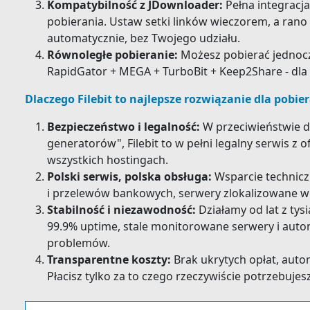
Kompatybilność z JDownloader:
Pełna integracj
pobierania. Ustaw setki linków wieczorem, a rano 
automatycznie, bez Twojego udziału.
Równoległe pobieranie:
Możesz pobierać jednocz
RapidGator + MEGA + TurboBit + Keep2Share - dl
Dlaczego Filebit to najlepsze rozwiązanie dla pobie
Bezpieczeństwo i legalność:
W przeciwieństwie 
generatorów", Filebit to w pełni legalny serwis z
wszystkich hostingach.
Polski serwis, polska obsługa:
Wsparcie technicz
i przelewów bankowych, serwery zlokalizowane w 
Stabilność i niezawodność:
Działamy od lat z ty
99.9% uptime, stale monitorowane serwery i auto
problemów.
Transparentne koszty:
Brak ukrytych opłat, aut
Płacisz tylko za to czego rzeczywiście potrzebujesz