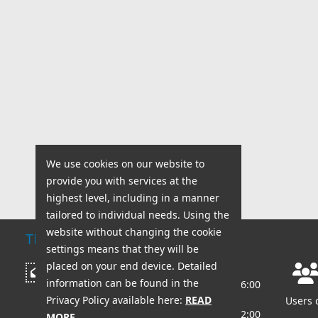
We use cookies on our website to
provide you with services at the
highest level, including in a manner
tailored to individual needs. Using the
website without changing the cookie
TECHNICAL SUPPORT
settings means that they will be
placed on your end device. Detailed
Working hours:
Write a message
information can be found in the
Mon - Fri: 8:00 AM - 6:00
PM
Privacy Policy available here:
READ
Users 
Sat - Sun: 8:00 AM - 2:00
MORE