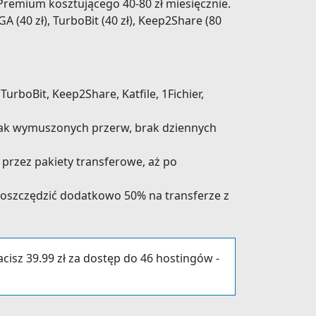
remium kosztującego 40-80 zł miesięcznie.
(40 zł), TurboBit (40 zł), Keep2Share (80
rboBit, Keep2Share, Katfile, 1Fichier,
rak wymuszonych przerw, brak dziennych
 przez pakiety transferowe, aż po
aoszczędzić dodatkowo 50% na transferze z
acisz 39.99 zł za dostęp do 46 hostingów -