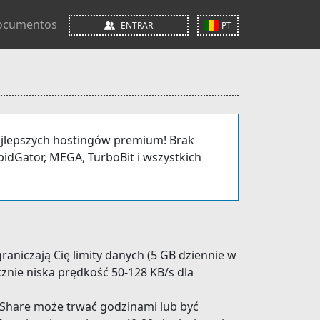
ocumentos
ENTRAR
PT
 najlepszych hostingów premium! Brak
idGator, MEGA, TurboBit i wszystkich
raniczają Cię limity danych (5 GB dziennie w
nie niska prędkość 50-128 KB/s dla
p2Share może trwać godzinami lub być