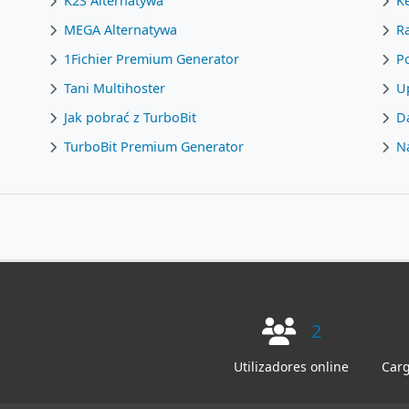
K2S Alternatywa
K
MEGA Alternatywa
R
1Fichier Premium Generator
P
Tani Multihoster
U
Jak pobrać z TurboBit
D
TurboBit Premium Generator
Na
2
Utilizadores online
Carg