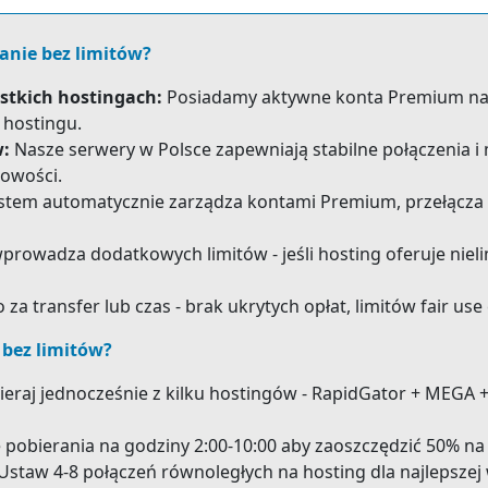
ranie bez limitów?
tkich hostingach:
Posiadamy aktywne konta Premium na 4
hostingu.
w:
Nasze serwery w Polsce zapewniają stabilne połączenia i
owości.
tem automatycznie zarządza kontami Premium, przełącza mi
 wprowadza dodatkowych limitów - jeśli hosting oferuje ni
o za transfer lub czas - brak ukrytych opłat, limitów fair us
 bez limitów?
eraj jednocześnie z kilku hostingów - RapidGator + MEGA 
 pobierania na godziny 2:00-10:00 aby zaoszczędzić 50% na
Ustaw 4-8 połączeń równoległych na hosting dla najlepszej 