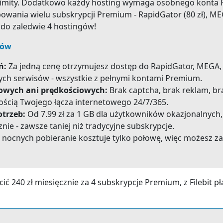
limity. Dodatkowo każdy hosting wymaga osobnego konta P
ania wielu subskrypcji Premium - RapidGator (80 zł), MEGA 
p do zaledwie 4 hostingów!
tów
ń:
Za jedną cenę otrzymujesz dostęp do RapidGator, MEGA, Tu
nych serwisów - wszystkie z pełnymi kontami Premium.
rowych ani prędkościowych:
Brak captcha, brak reklam, b
ością Twojego łącza internetowego 24/7/365.
otrzeb:
Od 7.99 zł za 1 GB dla użytkowników okazjonalnych,
znie - zawsze taniej niż tradycyjne subskrypcje.
nocnych pobieranie kosztuje tylko połowę, więc możesz z
ić 240 zł miesięcznie za 4 subskrypcje Premium, z Filebit pł