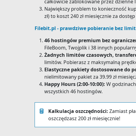
całkowicie zablokowane przez dzienne 
Największy problem to konieczność kupow
zł) to koszt 240 zł miesięcznie za dostę
Filebit.pl - prawdziwe pobieranie bez limi
46 hostingów premium bez ogranicze
FileBoom, Twojplik i 38 innych popular
Żadnych limitów czasowych, transfe
limitów. Pobierasz z maksymalną prędk
Elastyczne pakiety dostosowane do p
nielimitowany pakiet za 39.99 zł miesięc
Happy Hours (2:00-10:00):
W godzinach 
wszystkich 46 hostingów.
Kalkulacja oszczędności:
Zamiast płac
oszczędzasz 200 zł miesięcznie!