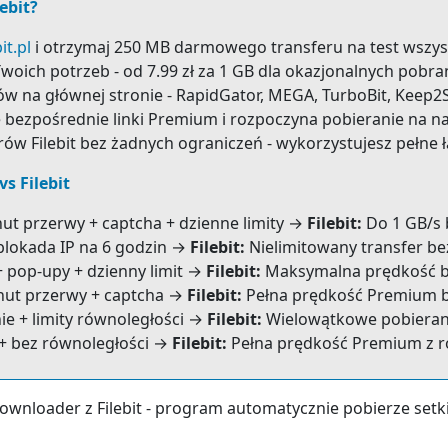
ebit?
it.pl
i otrzymaj 250 MB darmowego transferu na test wszyst
oich potrzeb - od 7.99 zł za 1 GB dla okazjonalnych pobrań
w na głównej stronie - RapidGator, MEGA, TurboBit, Keep2Sh
bezpośrednie linki Premium i rozpoczyna pobieranie na n
erów Filebit bez żadnych ograniczeń - wykorzystujesz pełne 
s Filebit
nut przerwy + captcha + dzienne limity →
Filebit:
Do 1 GB/s b
 blokada IP na 6 godzin →
Filebit:
Nielimitowany transfer be
+ pop-upy + dzienny limit →
Filebit:
Maksymalna prędkość be
nut przerwy + captcha →
Filebit:
Pełna prędkość Premium b
ie + limity równoległości →
Filebit:
Wielowątkowe pobierani
 + bez równoległości →
Filebit:
Pełna prędkość Premium z 
ownloader z Filebit - program automatycznie pobierze setk