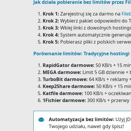
Jak działa pobieranie bez limitów przez Fil
Krok 1:
Zarejestruj się za darmo na
Fileb
Krok 2:
Wybierz pakiet odpowiedni do Tw
Krok 3:
Wklej linki z dowolnych hostingó
Krok 4:
System automatycznie generuje 
Krok 5:
Pobierasz pliki z polskich serw
Porównanie limitów: Tradycyjne hostingi v
RapidGator darmowe:
50 KB/s + 15 mi
MEGA darmowe:
Limit 5 GB dziennie +
TurboBit darmowe:
64 KB/s + reklamy 
Keep2Share darmowe:
50 KB/s + 15 mi
Katfile darmowe:
100 KB/s + oczekiwan
1Fichier darmowe:
300 KB/s + przerwy
Automatyzacja bez limitów:
Użyj JD
Twojego udziału, nawet gdy śpisz!