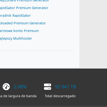
eep2Share Premium Generator
apidGator Premium Generator
oradnik RapidGator
ploaded Premium Generator
armowe konto Premium
jlepszy Multihoster
2.08%
92 941 TB
a de largura de banda
Total descarregado