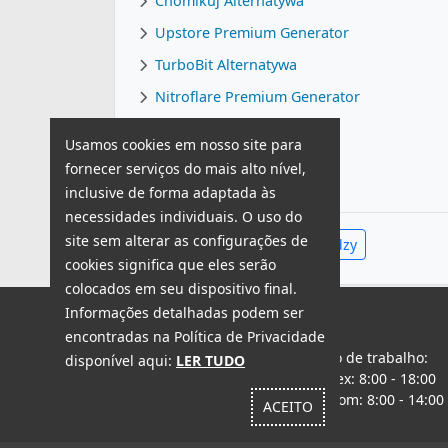
Chomikuj Alternatywa
Upstore Premium Generator
TurboBit Alternatywa
Nitroflare Premium Generator
KatFile Premium Generator
Usamos cookies em nosso site para
Uploaded Alternatywa
fornecer serviços do mais alto nível,
inclusive de forma adaptada às
necessidades individuais. O uso do
site sem alterar as configurações de
Zobacz całe Centrum Wiedzy
cookies significa que eles serão
colocados em seu dispositivo final.
SUPORTE TÉCNICO
Informações detalhadas podem ser
encontradas na Política de Privacidade
Horário de trabalho:
disponível aqui:
LER TUDO
Escrever
seg - sex: 8:00 - 18:00
mensagem
sáb - dom: 8:00 - 14:00
ACEITO