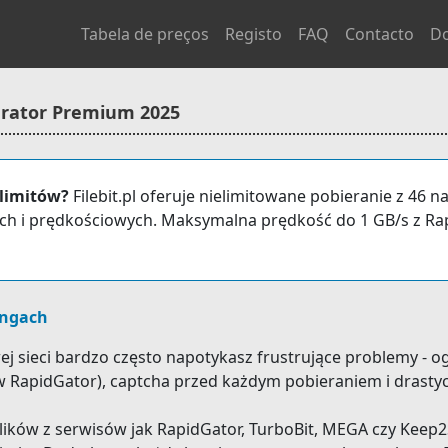
Tabela de preços
Registo
FAQ
Contacto
D
erator Premium 2025
 limitów?
Filebit.pl oferuje nielimitowane pobieranie z 46
h i prędkościowych. Maksymalna prędkość do 1 GB/s z Rap
ingach
j sieci bardzo często napotykasz frustrujące problemy - og
RapidGator), captcha przed każdym pobieraniem i drastycz
plików z serwisów jak RapidGator, TurboBit, MEGA czy Kee