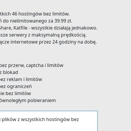
kich 46 hostingów bez limitów.
 do nielimitowanego za 39.99 zł.
are, Katfile - wszystkie działają jednakowo.
asze serwery z maksymalną prędkością.
łącze internetowe przez 24 godziny na dobę.
ez przerw, captcha i limitów
z blokad
z reklam i limitów
ez ograniczeń
e bez limitów
równoległym pobieraniem
i plików z wszystkich hostingów bez