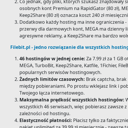
Co jednak, gdy pliki, których szukasz znajdowały 
osobnych kont Premium na RapidGator (80 zł), MEGA 
Keep2Share (80 zł) oznacza koszt 240 zł miesięczn
Dodatkowo każdy hosting ma inne ograniczenia 
przerwy dla darmowych kont, MEGA ma dzienny lim
agresywne reklamy, a Keep2Share ma bardzo woln
Filebit.pl - jedno rozwiązanie dla wszystkich hosti
46 hostingów w jednej cenie:
Za 7.99 zł za 1 GB 
MEGA, TurboBit, Keep2Share, Katfile, 1Fichier, File
popularnych serwisów hostingowych.
Żadnych limitów czasowych:
Brak captcha, brak
między pobieraniami. Po prostu wklejasz link i p
Twojego łącza internetowego.
Maksymalna prędkość wszystkich hostingów:
W
wszystkich 46 serwisach, więc pobierasz zawsze z
zależności od hostingu.
Elastyczność płatności:
Płacisz tylko za faktyczn
pakiet unlimited za 39.99 zł miesięcznie - zawsze ta