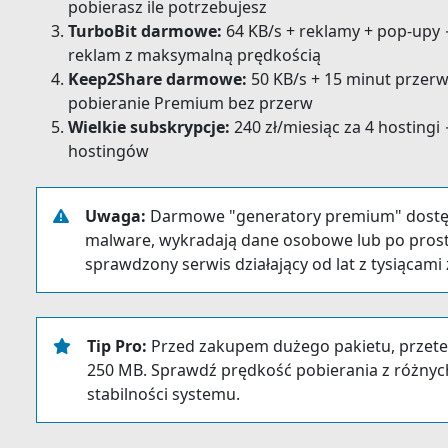
pobierasz ile potrzebujesz
TurboBit darmowe:
64 KB/s + reklamy + pop-upy
reklam z maksymalną prędkością
Keep2Share darmowe:
50 KB/s + 15 minut przer
pobieranie Premium bez przerw
Wielkie subskrypcje:
240 zł/miesiąc za 4 hostingi
hostingów
Uwaga:
Darmowe "generatory premium" dostępn
malware, wykradają dane osobowe lub po prostu ni
sprawdzony serwis działający od lat z tysiąca
Tip Pro:
Przed zakupem dużego pakietu, przetes
250 MB. Sprawdź prędkość pobierania z różnych
stabilności systemu.