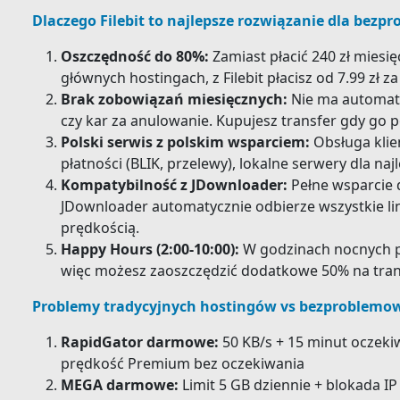
Dlaczego Filebit to najlepsze rozwiązanie dla be
Oszczędność do 80%:
Zamiast płacić 240 zł miesi
głównych hostingach, z Filebit płacisz od 7.99 zł z
Brak zobowiązań miesięcznych:
Nie ma automaty
czy kar za anulowanie. Kupujesz transfer gdy go p
Polski serwis z polskim wsparciem:
Obsługa klie
płatności (BLIK, przelewy), lokalne serwery dla naj
Kompatybilność z JDownloader:
Pełne wsparcie d
JDownloader automatycznie odbierze wszystkie lin
prędkością.
Happy Hours (2:00-10:00):
W godzinach nocnych po
więc możesz zaoszczędzić dodatkowe 50% na tran
Problemy tradycyjnych hostingów vs bezproblemowe
RapidGator darmowe:
50 KB/s + 15 minut oczeki
prędkość Premium bez oczekiwania
MEGA darmowe:
Limit 5 GB dziennie + blokada I