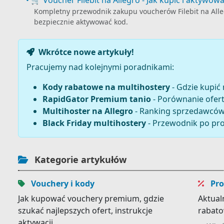
• 🛒 Voucher Filebit na Allegro - Jak kupić i aktywow
Kompletny przewodnik zakupu voucherów Filebit na Alleg
bezpiecznie aktywować kod.
Wkrótce nowe artykuły!
Pracujemy nad kolejnymi poradnikami:
Kody rabatowe na multihostery
- Gdzie kupić 
RapidGator Premium tanio
- Porównanie ofert
Multihoster na Allegro
- Ranking sprzedawców
Black Friday multihostery
- Przewodnik po pr
Kategorie artykułów
Vouchery i kody
Pro
Jak kupować vouchery premium, gdzie
Aktual
szukać najlepszych ofert, instrukcje
rabato
aktywacji.