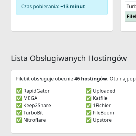
Czas pobierania:
~13 minut
Tur
Fil
Lista Obsługiwanych Hostingów
Filebit obsługuje obecnie
46 hostingów
. Oto najpop
✅ RapidGator
✅ Uploaded
✅ MEGA
✅ Katfile
✅ Keep2Share
✅ 1Fichier
✅ TurboBit
✅ FileBoom
✅ Nitroflare
✅ Upstore