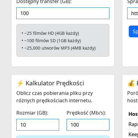
Dostępny transfer (GB):
Spra
S
• ~25 filmów HD (4GB każdy)
• ~100 filmów SD (1GB każdy)
• ~25,000 utworów MP3 (4MB każdy)
⚡ Kalkulator Prędkości
💰 
Oblicz czas pobierania pliku przy
Poró
różnych prędkościach internetu.
host
Rozmiar (GB):
Prędkość (Mb/s):
Hos
Rap
Kee